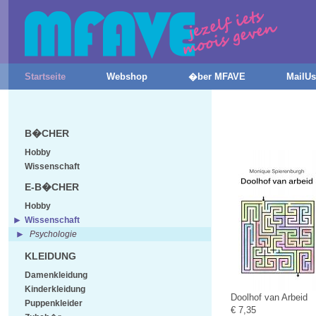
Startseite
Webshop
�ber MFAVE
MailUs
B�CHER
Hobby
Wissenschaft
E-B�CHER
Hobby
Wissenschaft
Psychologie
KLEIDUNG
Damenkleidung
Kinderkleidung
Doolhof van Arbeid
Puppenkleider
€ 7,35