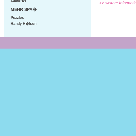
Zubeh�r
>> weitere Informati
MEHR SPA�
Puzzles
Handy H�lsen