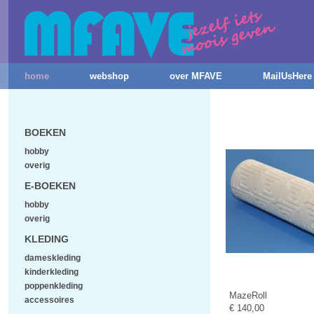
home
webshop
over MFAVE
MailUsHere
BOEKEN
hobby
overig
E-BOEKEN
hobby
overig
KLEDING
dameskleding
kinderkleding
poppenkleding
MazeRoll
accessoires
€ 140,00