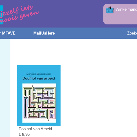
Winkelmandj
r MFAVE
MailUsHere
Zoek
Doolhof van Arbeid
€ 9,95