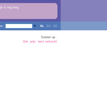
e is nog leeg
en :
NL
EN
DE
Sorteer op :
titel
prijs
best verkocht