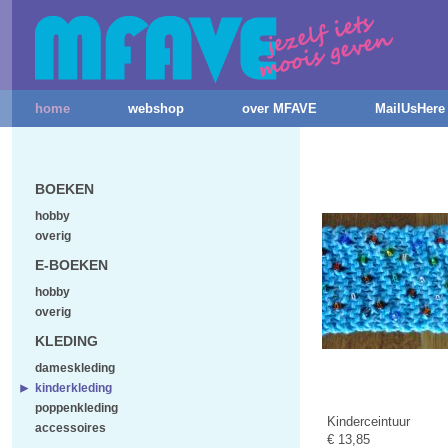
home
webshop
over MFAVE
MailUsHere
BOEKEN
hobby
overig
E-BOEKEN
hobby
overig
KLEDING
dameskleding
kinderkleding
poppenkleding
Kinderceintuur
accessoires
€ 13,85