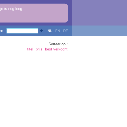
e is nog leeg
en :
NL
EN
DE
Sorteer op :
titel
prijs
best verkocht