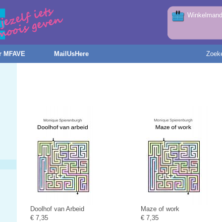
Winkelmandj
r MFAVE
MailUsHere
Zoek
Doolhof van Arbeid
Maze of work
€ 7,35
€ 7,35