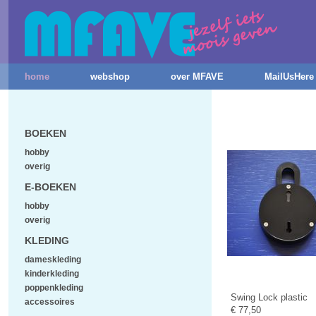
home
webshop
over MFAVE
MailUsHere
BOEKEN
hobby
overig
E-BOEKEN
hobby
overig
KLEDING
dameskleding
kinderkleding
poppenkleding
Swing Lock plastic
accessoires
€ 77,50