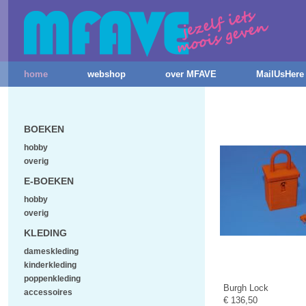
home
webshop
over MFAVE
MailUsHere
BOEKEN
hobby
overig
E-BOEKEN
hobby
overig
KLEDING
dameskleding
kinderkleding
poppenkleding
Burgh Lock
accessoires
€ 136,50