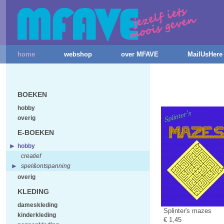
home
webshop
over MFAVE
MailUsHere
BOEKEN
hobby
overig
E-BOEKEN
hobby
creatief
spel&ontspanning
overig
KLEDING
dameskleding
Splinter's mazes
kinderkleding
€ 1,45