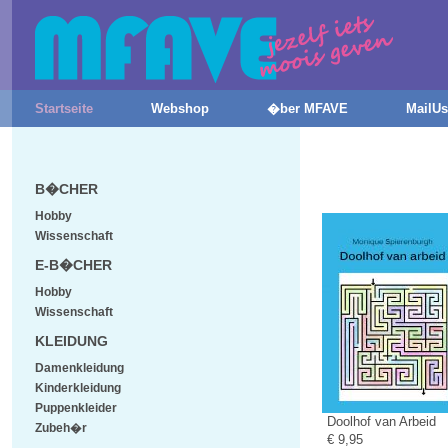
Startseite
Webshop
�ber MFAVE
MailUs
B�CHER
Hobby
Wissenschaft
E-B�CHER
Hobby
Wissenschaft
KLEIDUNG
Damenkleidung
Kinderkleidung
Puppenkleider
Doolhof van Arbeid
Zubeh�r
€ 9,95