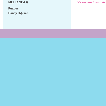
MEHR SPA�
>> weitere Informati
Puzzles
Handy H�lsen