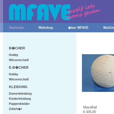
Startseite
Webshop
�ber MFAVE
MailUs
B�CHER
Hobby
Wissenschaft
E-B�CHER
Hobby
Wissenschaft
KLEIDUNG
Damenkleidung
Kinderkleidung
Puppenkleider
MazeBall
Zubeh�r
€ 435,00