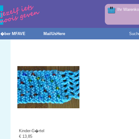
Ihr Warenkor
�ber MFAVE
MailUsHere
Such
Kinder-G�rtel
€ 13,85