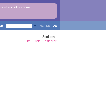
b ist zurzeit noch leer
en :
NL
EN
DE
Sortieren :
Titel
Preis
Bestseller