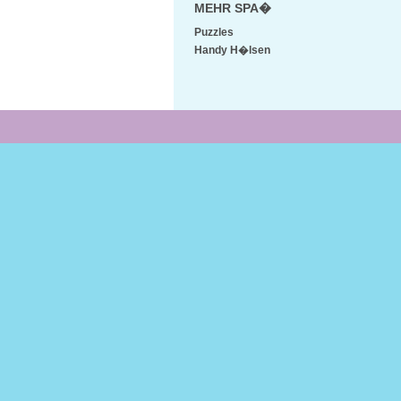
MEHR SPA�
Puzzles
Handy H�lsen