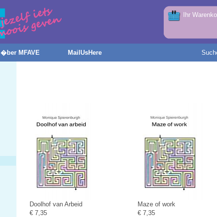
Ihr Warenkor
�ber MFAVE
MailUsHere
Such
Doolhof van Arbeid
Maze of work
€ 7,35
€ 7,35