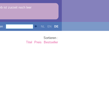
b ist zurzeit noch leer
en :
NL
EN
DE
Sortieren :
Titel
Preis
Bestseller