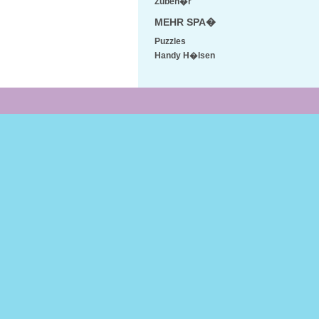
Zubeh�r
MEHR SPA�
Puzzles
Handy H�lsen