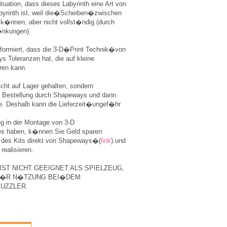
ituation, dass dieses Labyrinth eine Art von
abyrinth ist, weil die�Scheiben�zwischen
k�nnen, aber nicht vollst�ndig (durch
�nkungen).
nformiert, dass die 3-D�Print Technik�von
Toleranzen hat, die auf kleine
ren kann.
icht auf Lager gehalten, sondern
o Bestellung durch Shapeways und dann
e. Deshalb kann die Lieferzeit�ungef�hr
g in der Montage von 3-D
s haben, k�nnen Sie Geld sparen
 des Kits direkt von Shapeways�(
link
) und
realisieren.
IST NICHT GEEIGNET ALS SPIELZEUG,
F�R N�TZUNG BEI�DEM
UZZLER.