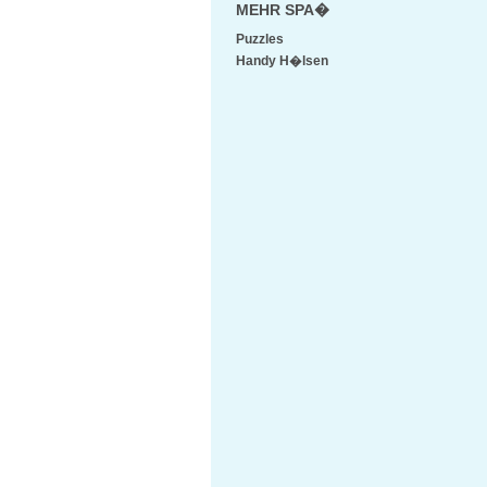
MEHR SPA�
Puzzles
Handy H�lsen