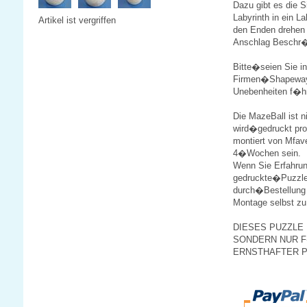
Dazu gibt es die S
Labyrinth in ein L
Artikel ist vergriffen
den Enden drehen 
Anschlag Beschr
Bitte�seien Sie i
Firmen�Shapeways 
Unebenheiten f�h
Die MazeBall ist n
wird�gedruckt pr
montiert von Mfav
4�Wochen sein.
Wenn Sie Erfahrun
gedruckte�Puzzle
durch�Bestellung
Montage selbst zu 
DIESES PUZZLE 
SONDERN NUR 
ERNSTHAFTER P