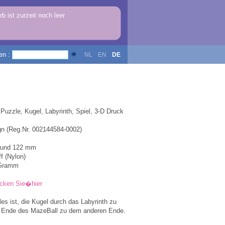
b ist zurzeit noch leer
en :
NL
EN
DE
Puzzle, Kugel, Labyrinth, Spiel, 3-D Druck
ign (Reg.Nr. 002144584-0002)
Rund 122 mm
f (Nylon)
 Gramm
icken Sie�hier
es ist, die Kugel durch das Labyrinth zu
m Ende des MazeBall zu dem anderen Ende.