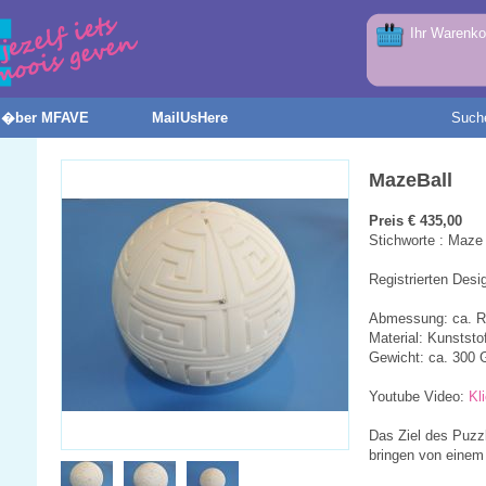
Ihr Warenkor
�ber MFAVE
MailUsHere
Such
MazeBall
Preis € 435,00
Stichworte : Maze 
Registrierten Des
Abmessung: ca. 
Material: Kunststof
Gewicht: ca. 300
Youtube Video:
Kl
Das Ziel des Puzzl
bringen von eine