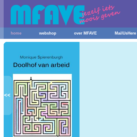
home
webshop
over MFAVE
MailUsHere