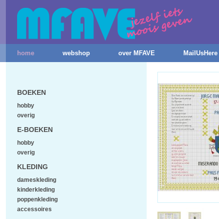
home
webshop
over MFAVE
MailUsHere
BOEKEN
hobby
overig
E-BOEKEN
hobby
overig
KLEDING
dameskleding
kinderkleding
poppenkleding
accessoires