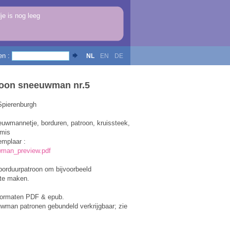
e is nog leeg
en :
NL
EN
DE
oon sneeuwman nr.5
Spierenburgh
euwmannetje, borduren, patroon, kruissteek,
tmis
emplaar :
wman_preview.pdf
orduurpatroon om bijvoorbeeld
te maken.
formaten PDF & epub.
uwman patronen gebundeld verkrijgbaar; zie