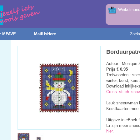
Winkelmandj
r MFAVE
MailUsHere
Zoek
Borduurpatr
Auteur : Monique 
Prijs € 0,95
Trefwoorden : sne
winter, kerst, kers
Download inkijkex
Cross_stitch_sno
Leuk sneeuwman b
Kerstkaarten mee 
Uitgave in eBoek 
Er zijn meer snee
hier
.