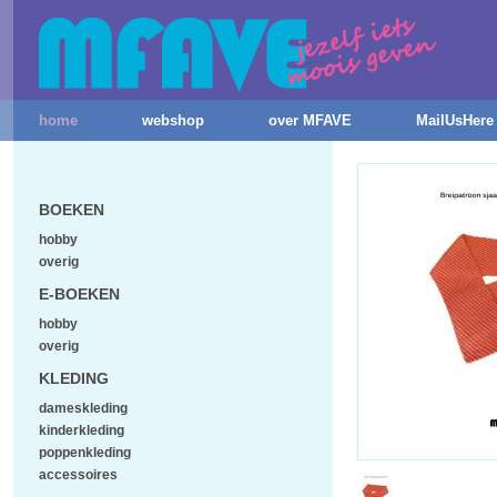
home
webshop
over MFAVE
MailUsHere
BOEKEN
hobby
overig
E-BOEKEN
hobby
overig
KLEDING
dameskleding
kinderkleding
poppenkleding
accessoires