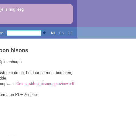
e is nog leeg
en :
NL
EN
DE
oon bisons
Spierenburgh
ssteekpatroon, borduur patroon, borduren,
udde
emplaar :
Cross_stitch_bisons_preview.pdf
formaten PDF & epub.