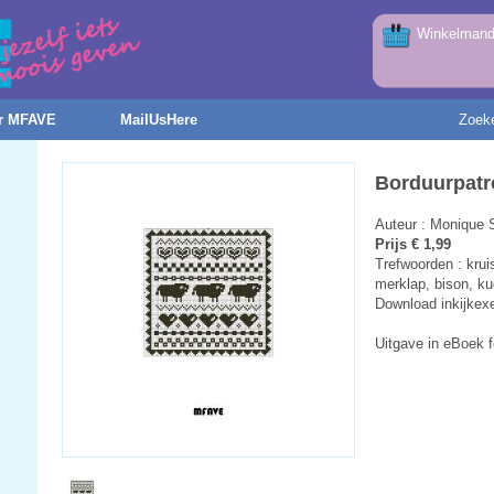
Winkelmandj
r MFAVE
MailUsHere
Zoek
Borduurpatr
Auteur : Monique 
Prijs € 1,99
Trefwoorden : krui
merklap, bison, k
Download inkijkex
Uitgave in eBoek 