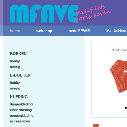
home
webshop
over MFAVE
MailUsHere
BOEKEN
hobby
overig
E-BOEKEN
hobby
overig
KLEDING
dameskleding
kinderkleding
poppenkleding
accessoires