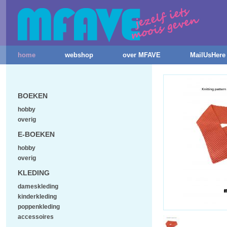
home
webshop
over MFAVE
MailUsHere
BOEKEN
hobby
overig
E-BOEKEN
hobby
overig
KLEDING
dameskleding
kinderkleding
poppenkleding
accessoires