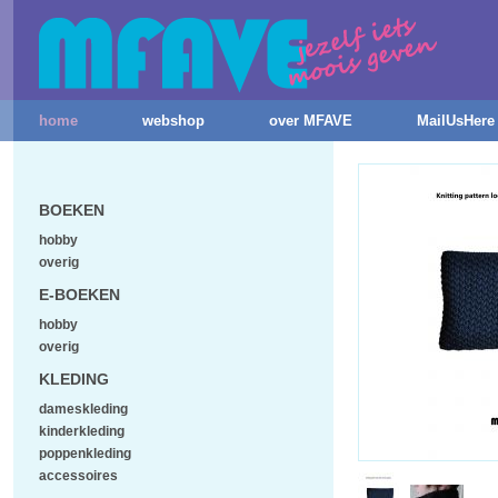
home
webshop
over MFAVE
MailUsHere
BOEKEN
hobby
overig
E-BOEKEN
hobby
overig
KLEDING
dameskleding
kinderkleding
poppenkleding
accessoires