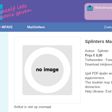
Winkelmandj
r MFAVE
MailUsHere
Zoek
Splinters M
Auteur : Splinter
Prijs € 0,00
Trefwoorden : Free
Download inkijkex
Цей PDF-файл мо
відволіктися.
This booklet may b
distraction.
Help Ukraine. End 
Artikel is niet op voorraad