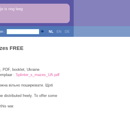
e is nog leeg
en :
NL
EN
DE
azes FREE
, PDF, booklet, Ukraine
emplaar :
Splinter_s_mazes_UA.pdf
жна вільно поширювати. Щоб
e distributed freely. To offer some
this war.