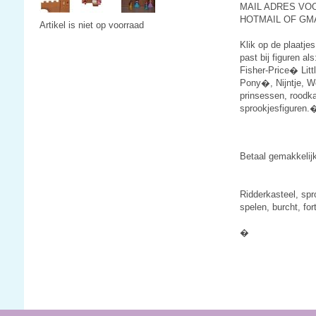
MAIL ADRES VOO
HOTMAIL OF GMA
Artikel is niet op voorraad
Klik op de plaatjes
past bij figuren al
Fisher-Price� Li
Pony�, Nijntje, W
prinsessen, roodk
sprookjesfiguren.
Betaal gemakkelij
Ridderkasteel, spro
spelen, burcht, fort
�