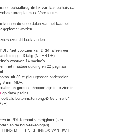
erende ophaalbrug,�dak van kasteelhuis dat
embare torenplateaus. Voor reuze-
n kunnen de onderdelen van het kasteel
ar geplaatst worden.
view over dit boek vinden.
n PDF. Niet voorzien van DRM, alleen een
ndleiding is 3-talig (NL-EN-DE)
ina's waarvan 14 pagina's
gen met maataanduiding en 22 pagina's
al.
totaal uit 35 te (figuur)zagen onderdelen,
vig 8 mm MDF.
ialen en gereedschappen zijn in te zien in
r
op deze pagina.
 heeft als buitenmaten ong.� 56 cm x 54
BxH)
leen in PDF-formaat verkrijgbaar (ivm
ootte van de bouwtekeningen).
ELLING METEEN DE INBOX VAN UW E-