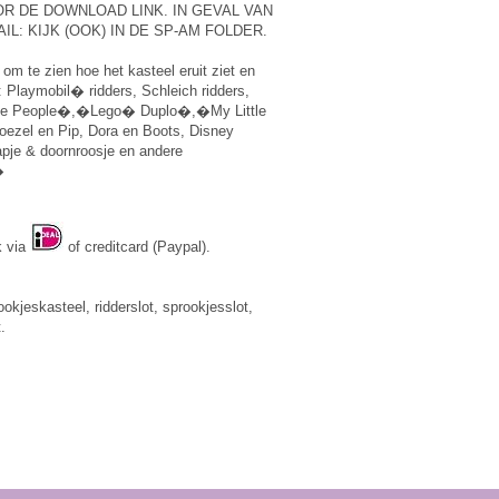
R DE DOWNLOAD LINK. IN GEVAL VAN
IL: KIJK (OOK) IN DE SP-AM FOLDER.
 om te zien hoe het kasteel eruit ziet en
s: Playmobil� ridders, Schleich ridders,
ttle People�,�Lego� Duplo�,�My Little
oezel en Pip, Dora en Boots, Disney
apje & doornroosje en andere
�
k via
of creditcard (Paypal).
okjeskasteel, ridderslot, sprookjesslot,
.