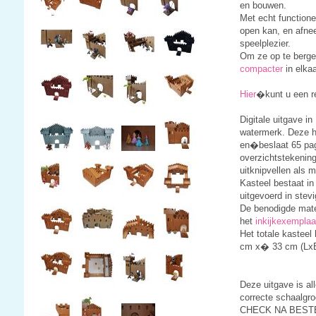
en bouwen.
Met echt function
open kan, en afne
speelplezier.
Om ze op te berge
compacter
in elka
Hier
�kunt u een re
Digitale uitgave i
watermerk. Deze ha
en�beslaat 65 pag
overzichtstekenin
uitknipvellen als m
Kasteel bestaat in 
uitgevoerd in ste
De benodigde mater
het
inkijkexemplaa
Het totale kasteel
cm x� 33 cm (Lx
Deze uitgave is al
correcte schaalgr
CHECK NA BEST