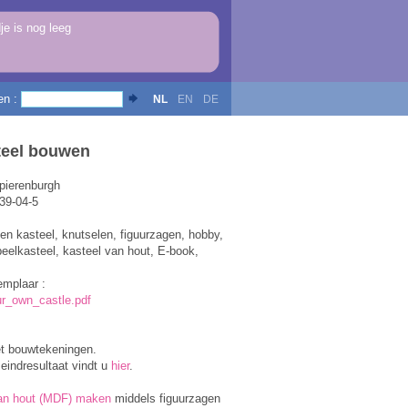
e is nog leeg
en :
NL
EN
DE
teel bouwen
Spierenburgh
39-04-5
en kasteel, knutselen, figuurzagen, hobby,
peelkasteel, kasteel van hout, E-book,
emplaar :
r_own_castle.pdf
t bouwtekeningen.
eindresultaat vindt u
hier
.
van hout (MDF) maken
middels figuurzagen