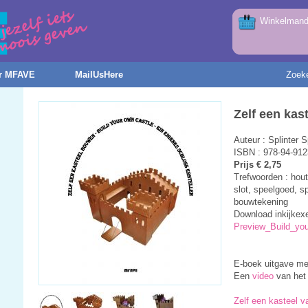
Winkelmandj
r MFAVE
MailUsHere
Zoek
Zelf een kas
Auteur : Splinter 
ISBN : 978-94-912
Prijs € 2,75
Trefwoorden : hout
slot, speelgoed, s
bouwtekening
Download inkijkex
Preview_Build_you
E-boek uitgave me
Een
video
van het 
Zelf een kasteel 