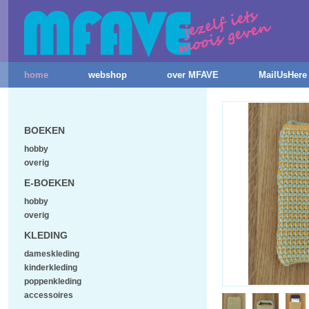
home
webshop
over MFAVE
MailUsHere
BOEKEN
hobby
overig
E-BOEKEN
hobby
overig
KLEDING
dameskleding
kinderkleding
poppenkleding
accessoires