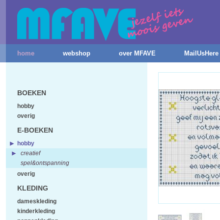
home
webshop
over MFAVE
MailUsHere
BOEKEN
hobby
overig
E-BOEKEN
hobby
creatief
spel&ontspanning
overig
KLEDING
dameskleding
kinderkleding