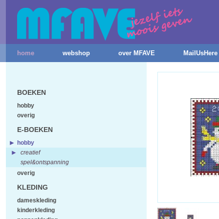
home
webshop
over MFAVE
MailUsHere
BOEKEN
hobby
overig
E-BOEKEN
hobby
creatief
spel&ontspanning
overig
KLEDING
dameskleding
kinderkleding