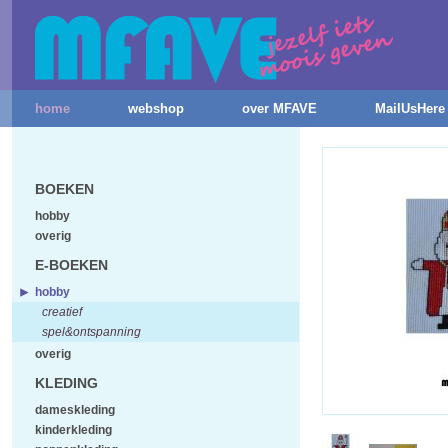
home
webshop
over MFAVE
MailUsHere
BOEKEN
hobby
overig
E-BOEKEN
hobby
creatief
spel&ontspanning
overig
KLEDING
dameskleding
kinderkleding