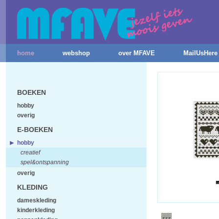
home
webshop
over MFAVE
MailUsHere
BOEKEN
hobby
overig
E-BOEKEN
hobby
creatief
spel&ontspanning
overig
KLEDING
dameskleding
kinderkleding