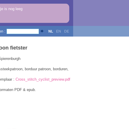
e is nog leeg
en :
NL
EN
DE
on fietster
Spierenburgh
ssteekpatroon, borduur patroon, borduren,
emplaar :
Cross_stitch_cyclist_preview.pdf
formaten PDF & epub.