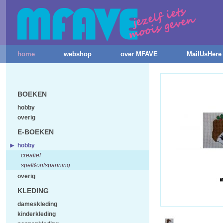
home
webshop
over MFAVE
MailUsHere
BOEKEN
hobby
overig
E-BOEKEN
hobby
creatief
spel&ontspanning
overig
KLEDING
dameskleding
kinderkleding