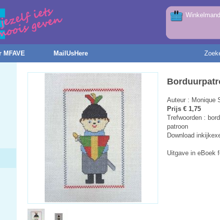
Winkelmandj
r MFAVE
MailUsHere
Zoek
Borduurpatr
Auteur : Monique 
Prijs € 1,75
Trefwoorden : bord
patroon
Download inkijkex
Uitgave in eBoek 