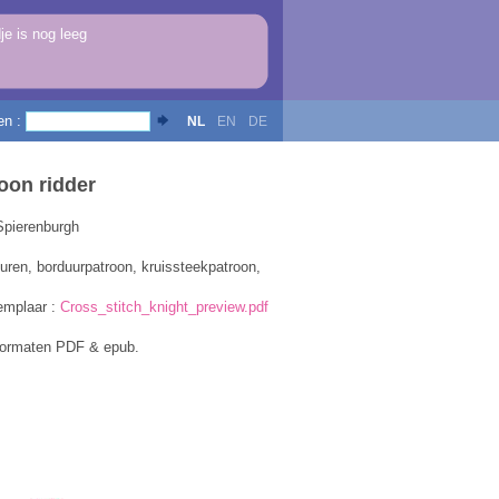
e is nog leeg
en :
NL
EN
DE
oon ridder
Spierenburgh
uren, borduurpatroon, kruissteekpatroon,
emplaar :
Cross_stitch_knight_preview.pdf
formaten PDF & epub.