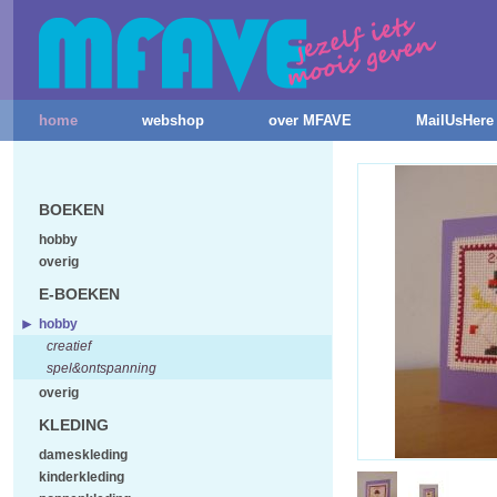
home
webshop
over MFAVE
MailUsHere
BOEKEN
hobby
overig
E-BOEKEN
hobby
creatief
spel&ontspanning
overig
KLEDING
dameskleding
kinderkleding