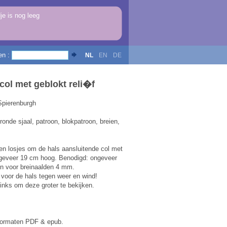
e is nog leeg
en :
NL
EN
DE
col met geblokt reli�f
Spierenburgh
ronde sjaal, patroon, blokpatroon, breien,
en losjes om de hals aansluitende col met
ngeveer 19 cm hoog. Benodigd: ongeveer
en voor breinaalden 4 mm.
voor de hals tegen weer en wind!
links om deze groter te bekijken.
formaten PDF & epub.