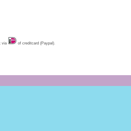
k via
of creditcard (Paypal).