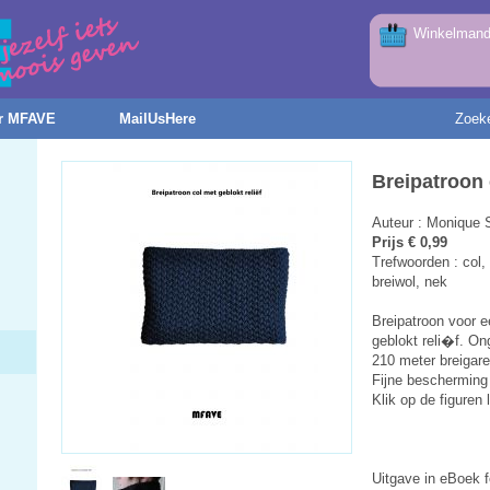
Winkelmandj
r MFAVE
MailUsHere
Zoek
Breipatroon 
Auteur : Monique 
Prijs € 0,99
Trefwoorden : col, 
breiwol, nek
Breipatroon voor e
geblokt reli�f. O
210 meter breigar
Fijne bescherming 
Klik op de figuren 
Uitgave in eBoek 