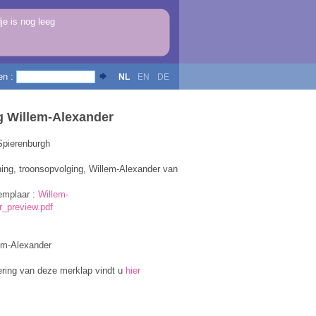
e is nog leeg
en :
NL
EN
DE
g Willem-Alexander
Spierenburgh
ing, troonsopvolging, Willem-Alexander van
emplaar :
Willem-
_preview.pdf
em-Alexander
ering van deze merklap vindt u
hier