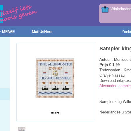
Winkelmandj
r MFAVE
MailUsHere
Zoek
Sampler kin
Auteur : Monique 
Prijs € 1,99
Trefwoorden : Kron
Oranje Nassau
Download inkijkex
Alexander_sampler
Sampler king Will
Nederlandse uitvo