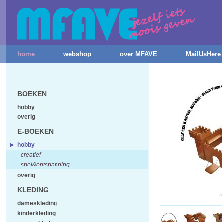
home
webshop
over MFAVE
MailUsHere
BOEKEN
hobby
overig
E-BOEKEN
hobby
creatief
spel&ontspanning
overig
KLEDING
dameskleding
kinderkleding