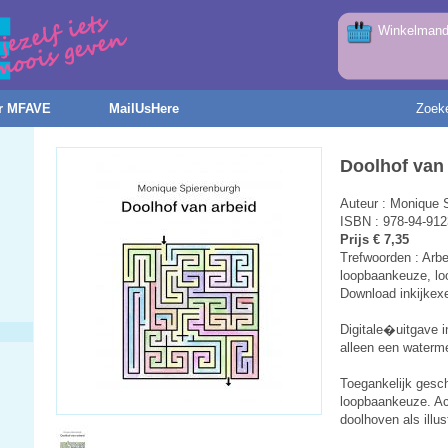
Winkelmandj
r MFAVE
MailUsHere
Zoek
Doolhof van
Auteur : Monique 
ISBN : 978-94-912
Prijs € 7,35
Trefwoorden : Arbe
loopbaankeuze, lo
Download inkijkex
Digitale�uitgave 
alleen een waterm
Toegankelijk gesch
loopbaankeuze. Ac
doolhoven als illus