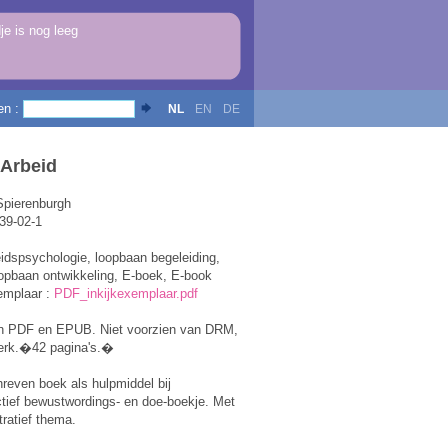
e is nog leeg
en :
NL
EN
DE
 Arbeid
Spierenburgh
39-02-1
idspsychologie, loopbaan begeleiding,
opbaan ontwikkeling, E-boek, E-book
emplaar :
PDF_inkijkexemplaar.pdf
in PDF en EPUB. Niet voorzien van DRM,
erk.�42 pagina's.�
reven boek als hulpmiddel bij
tief bewustwordings- en doe-boekje. Met
tratief thema.