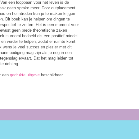
 Van een loopbaan voor het leven is de
vaak geen sprake meer. Door outplacement,
eid en herintreden kun je te maken krijgen
n. Dit boek kan je helpen om dingen te
perspectief te zetten. Het is een moment voor
bewust geen brede theoretische zaken
ek is vooral bedoeld als een positief middel
 en verder te helpen, zodat er ruimte komt
Ik wens je veel succes en plezier met dit
aanmoediging mag zijn als je nog in een
egenslag ervaart. Dat het mag leiden tot
te richting.
ok een
gedrukte uitgave
beschikbaar.