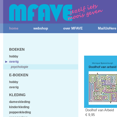
home
webshop
over MFAVE
MailUsHere
BOEKEN
hobby
overig
psychologie
E-BOEKEN
hobby
overig
KLEDING
dameskleding
kinderkleding
Doolhof van Arbeid
poppenkleding
€ 9,95