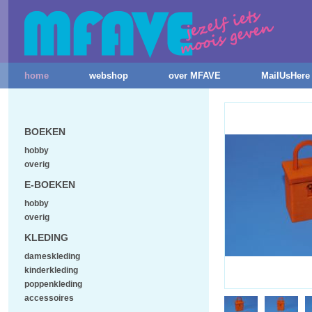
home
webshop
over MFAVE
MailUsHere
BOEKEN
hobby
overig
E-BOEKEN
hobby
overig
KLEDING
dameskleding
kinderkleding
poppenkleding
accessoires